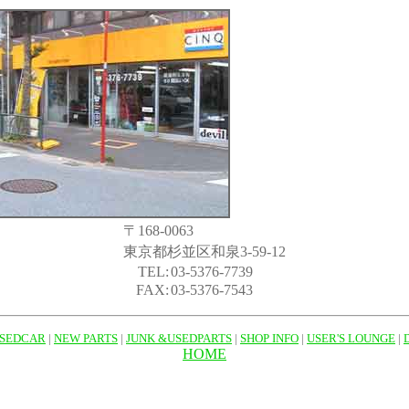
〒168-0063
東京都杉並区和泉3-59-12
TEL:
03-5376-7739
FAX:
03-5376-7543
SEDCAR
|
NEW PARTS
|
JUNK &USEDPARTS
|
SHOP INFO
|
USER'S LOUNGE
|
HOME