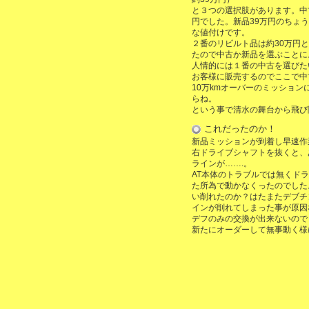
と３つの選択肢があります。中古
円でした。新品39万円のちょう
な値付けです。
２番のリビルト品は約30万円
たので中古か新品を選ぶことに
人情的には１番の中古を選びた
お客様に販売するのでここで中
10万kmオーバーのミッショ
らね。
という事で清水の舞台から飛び
これだったのか！
新品ミッションが到着し早速作
右ドライブシャフトを抜くと、
ラインが…….。
AT本体のトラブルでは無くド
た所為で動かなくったのでした
い削れたのか？はたまたデブチ
インが削れてしまった事が原因
デフのみの交換が出来ないので
新たにオーダーして無事動く様