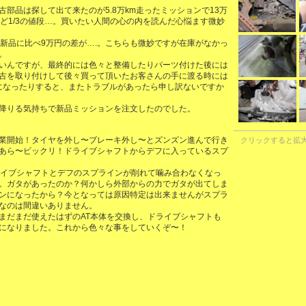
部品は探して出て来たのが5.8万km走ったミッションで13万
ど1/3の値段…。買いたい人間の心の内を読んだ心悩ます微妙
と新品に比べ9万円の差が….。こちらも微妙ですが在庫がなかっ
。
いんですが、最終的には色々と整備したりパーツ付けた後には
古を取り付けして後々買って頂いたお客さんの手に渡る時には
ンになったりすると、またトラブルがあったら申し訳ないですか
降りる気持ちで新品ミッションを注文したのでした。
業開始！タイヤを外し〜ブレーキ外し〜とズンズン進んで行き
クリックすると拡
あら〜ビックリ！ドライブシャフトからデフに入っているスプ
ライブシャフトとデフのスプラインが削れて噛み合わなくなっ
。ガタがあったのか？何かしら外部からの力でガタが出てしま
ンになったから？今となっては原因特定は出来ませんがスプラ
なのは間違いありません。
まだまだ使えたはずのAT本体を交換し、ドライブシャフトも
になりました。これから色々な事をしていくぞ〜！