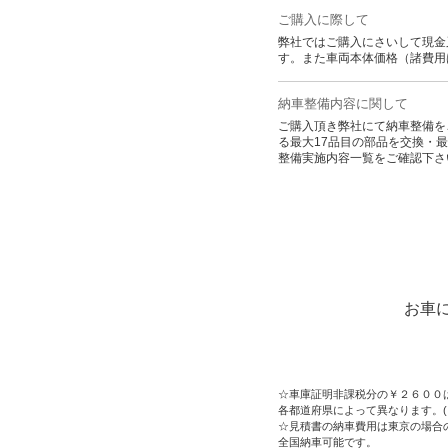
ご購入に際して
弊社ではご購入にさいして現金
す。また車両本体価格（諸費用
納車整備内容に関して
ご購入頂き弊社にて納車整備を
る最大17品目の部品を交換・
整備実施内容一覧をご確認下さ
お車
☆車庫証明非課税分の￥２６００
各都道府県によって異なります。
☆見積書の納車費用は東京の場合
全国納車可能です。