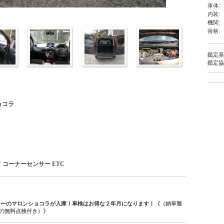
車体:
内装:
機関:
骨格:
鑑定
鑑定
ョコラ
V コーナーセンサー ETC
ナーのマロンショコラが入庫！車検はお得な２年月になります！
《（納車整
の無料点検付き）
》