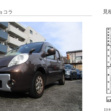
見
ョコラ
【日