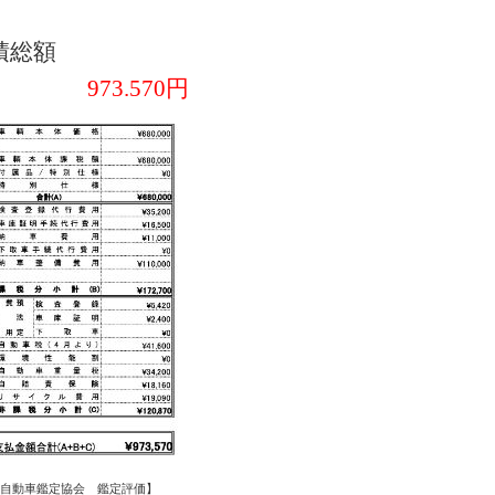
積総額
973.570
円
本自動車鑑定協会 鑑定評価】