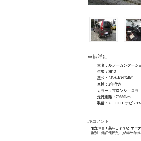
車輌詳細
車名：ルノーカングーシ
年式：2012
型式：ABA-KWK4M
車検：2年付き
カラー：マロンショコラ
走行距離：79880km
装備：AT FULL ナビ・T
PRコメント
限定30台！美味しそうな1オー
備別・保証付販売)（納車半年後