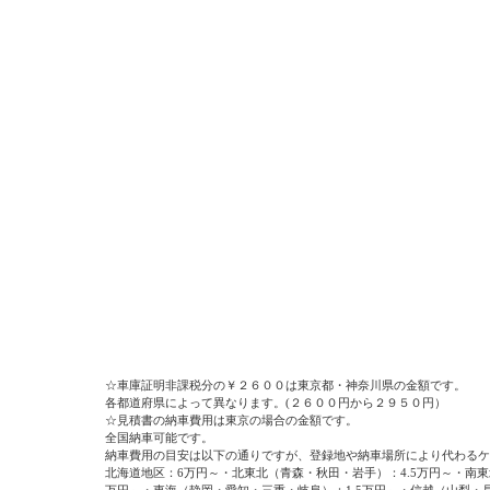
☆車庫証明非課税分の￥２６００は東京都・神奈川県の金額です。
各都道府県によって異なります。(２６００円から２９５０円）
☆見積書の納車費用は東京の場合の金額です。
全国納車可能です。
納車費用の目安は以下の通りですが、登録地や納車場所により代わるケ
北海道地区：6万円～・北東北（青森・秋田・岩手）：4.5万円～・南