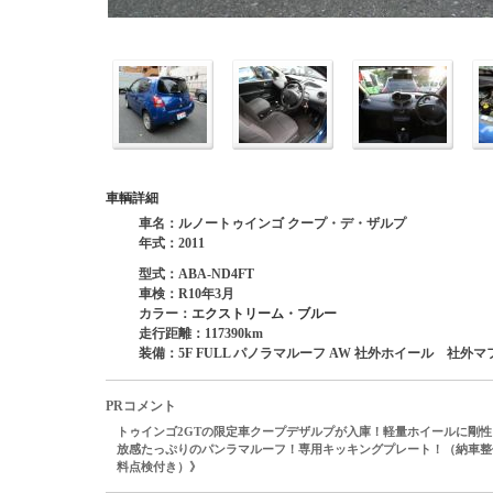
車輌詳細
車名：ルノートゥインゴ クープ・デ・ザルプ
年式：2011
型式：ABA-ND4FT
車検：R10年3月
カラー：
エクストリーム・ブルー
走行距離：117390km
装備：5F FULL パノラマルーフ AW 社外ホイール 社外マ
PRコメント
トゥインゴ2GTの限定車クープデザルプが入庫！軽量ホイールに剛
放感たっぷりのパンラマルーフ！専用キッキングプレート！（納車整
料点検付き）》