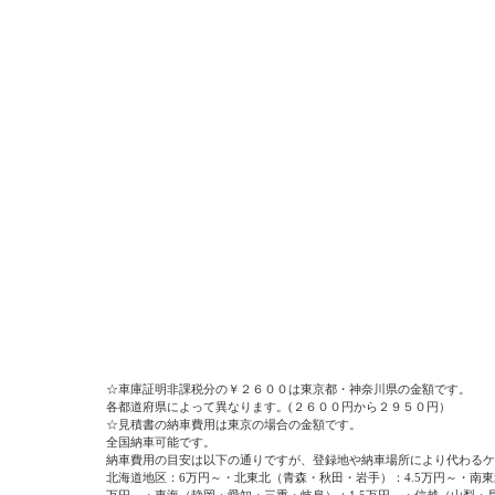
☆車庫証明非課税分の￥２６００は東京都・神奈川県の金額です。
各都道府県によって異なります。(２６００円から２９５０円）
☆見積書の納車費用は東京の場合の金額です。
全国納車可能です。
納車費用の目安は以下の通りですが、登録地や納車場所により代わるケ
北海道地区：6万円～・北東北（青森・秋田・岩手）：4.5万円～・南