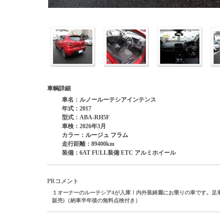
車輌詳細
車名：ルノールーテシアインテンス
年式：2017
型式：ABA-RH5F
車検：2026年3月
カラー：
ルージュ フラム
走行距離：89400km
装備：6AT FULL装備 ETC アルミホイール
PRコメント
１オーナーのルーテシア4が入庫！内外装綺麗にお乗りの車です。足
販売
)
（納車半年後の無料点検付き）